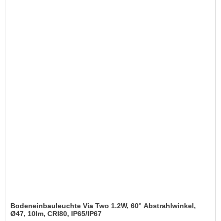
Bodeneinbauleuchte Via Two 1.2W, 60° Abstrahlwinkel,
Ø47, 10lm, CRI80, IP65/IP67