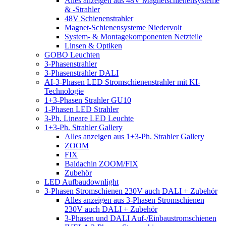
Alles anzeigen aus 48V Magnetschienensysteme
& -Strahler
48V Schienenstrahler
Magnet-Schienensysteme Niedervolt
System- & Montagekomponenten Netzteile
Linsen & Optiken
GOBO Leuchten
3-Phasenstrahler
3-Phasenstrahler DALI
AI-3-Phasen LED Stromschienenstrahler mit KI-
Technologie
1+3-Phasen Strahler GU10
1-Phasen LED Strahler
3-Ph. Lineare LED Leuchte
1+3-Ph. Strahler Gallery
Alles anzeigen aus 1+3-Ph. Strahler Gallery
ZOOM
FIX
Baldachin ZOOM/FIX
Zubehör
LED Aufbaudownlight
3-Phasen Stromschienen 230V auch DALI + Zubehör
Alles anzeigen aus 3-Phasen Stromschienen
230V auch DALI + Zubehör
3-Phasen und DALI Auf-/Einbaustromschienen