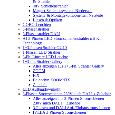
& -Strahler
48V Schienenstrahler
Magnet-Schienensysteme Niedervolt
System- & Montagekomponenten Netzteile
Linsen & Optiken
GOBO Leuchten
3-Phasenstrahler
3-Phasenstrahler DALI
AI-3-Phasen LED Stromschienenstrahler mit KI-
Technologie
1+3-Phasen Strahler GU10
1-Phasen LED Strahler
3-Ph. Lineare LED Leuchte
1+3-Ph. Strahler Gallery
Alles anzeigen aus 1+3-Ph. Strahler Gallery
ZOOM
FIX
Baldachin ZOOM/FIX
Zubehör
LED Aufbaudownlight
3-Phasen Stromschienen 230V auch DALI + Zubehör
Alles anzeigen aus 3-Phasen Stromschienen
230V auch DALI + Zubehör
3-Phasen und DALI Auf-/Einbaustromschienen
IVELA 3-Phasen Stromschienen