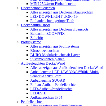
MINI 25/44mm Einbauleuchte
Deckeneinbauleuchten
Alles anzeigen aus Deckeneinbauleuchten
LED DOWNLIGHT UGR<19
Einbauleuchten geringe Tiefe
Deckenaufbauspots
Alles anzeigen aus Deckenaufbauspots
Baldachin ZOOM/FIX
Zubehör
Profilsysteme
Alles anzeigen aus Profilsysteme
Büroeinzelleuchten
BÜRO Modularleuchte ab Lager
Systemleuchten planen
Aufbauleuchten Decke/Wand
Alles anzeigen aus Aufbauleuchten Decke/Wand
Anbauleuchte LED 18W 30/40/6500K Multi-
Sensor Ø220x15mm
Anbauleuchte SUGAR
Einbau-Aufbau-Pendelleuchte
LED-Aufbau-Pendelleuchte
LEDESHI
Aufbauleuchten IP54
Pendelleuchten
Alles anzeigen aus Pendelleuchten